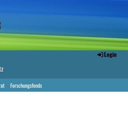
3
Login
tz
rat
Forschungsfonds