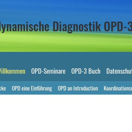
odynamische Diagnostik OPD-
illkommen
OPD-Seminare
OPD-3 Buch
Datenschu
cke
OPD eine Einführung
OPD an Introduction
Koordinations