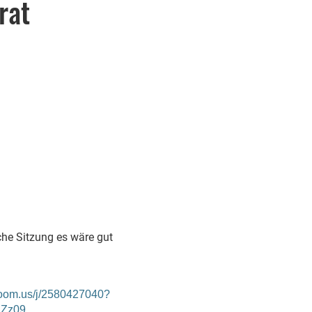
rat
che Sitzung es wäre gut
.zoom.us/j/2580427040?
lZz09