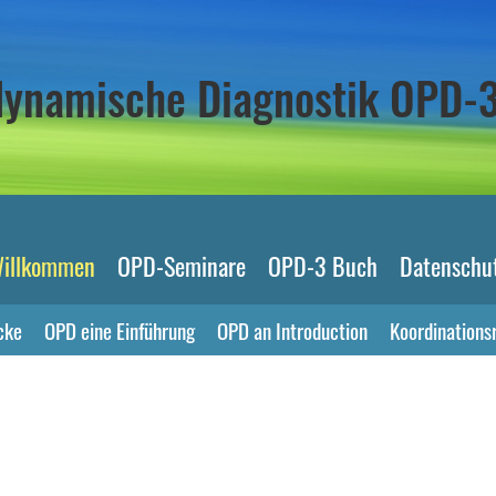
odynamische Diagnostik OPD-
illkommen
OPD-Seminare
OPD-3 Buch
Datenschu
cke
OPD eine Einführung
OPD an Introduction
Koordinations