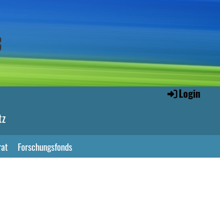
3
Login
tz
rat
Forschungsfonds