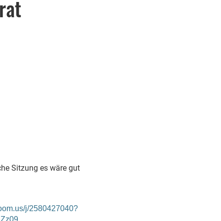
rat
che Sitzung es wäre gut
.zoom.us/j/2580427040?
lZz09